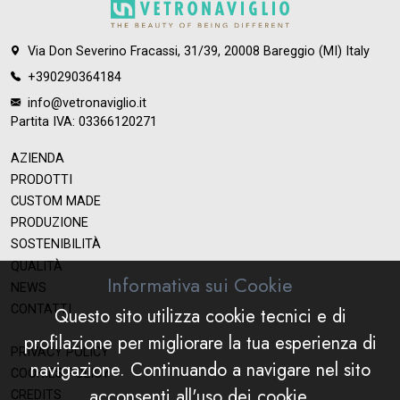
Via Don Severino Fracassi, 31/39, 20008 Bareggio (MI) Italy
+390290364184
info@vetronaviglio.it
Partita IVA: 03366120271
AZIENDA
PRODOTTI
CUSTOM MADE
PRODUZIONE
SOSTENIBILITÀ
QUALITÀ
Informativa sui Cookie
NEWS
CONTATTI
Questo sito utilizza cookie tecnici e di
profilazione per migliorare la tua esperienza di
PRIVACY POLICY
navigazione. Continuando a navigare nel sito
COOKIES POLICY
acconsenti all'uso dei cookie.
CREDITS